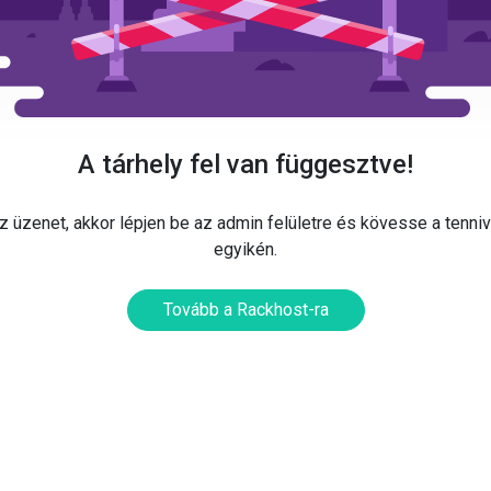
A tárhely fel van függesztve!
 üzenet, akkor lépjen be az admin felületre és kövesse a tenni
egyikén.
Tovább a Rackhost-ra